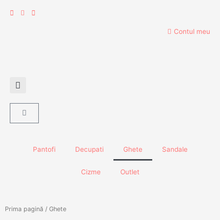
Skip
to
content
Contul meu
Cart
Pantofi
Decupati
Ghete
Sandale
Cizme
Outlet
Prima pagină
/ Ghete