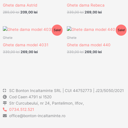
fost:
209,00 lei.
fost:
269,00 lei.
Ghete dama Astrid
Ghete dama Rebeca
289,00 lei.
339,00 lei.
289,00
lei
209,00
lei
339,00
lei
269,00
lei
Prețul
Prețul
Prețul
Prețul
Sale!
Sale!
inițial
curent
inițial
curent
a
este:
a
este:
Ghete
Ghete
fost:
269,00 lei.
fost:
269,00 lei.
Ghete dama model 4031
Ghete dama model 440
339,00 lei.
339,00 lei.
339,00
lei
269,00
lei
339,00
lei
269,00
lei
SC Bonton Incaltaminte SRL | CUI 44752773 | J23/5050/2021
Cod Caen 4791 si 1520
Str Curcubeului, nr 24, Pantelimon, Ilfov,
0734.512.521
office@bonton-incaltaminte.ro