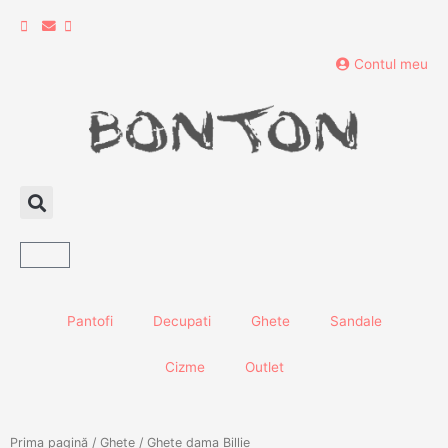
Skip
to
content
Contul meu
Cart
Pantofi
Decupati
Ghete
Sandale
Cizme
Outlet
Prima pagină
/
Ghete
/ Ghete dama Billie