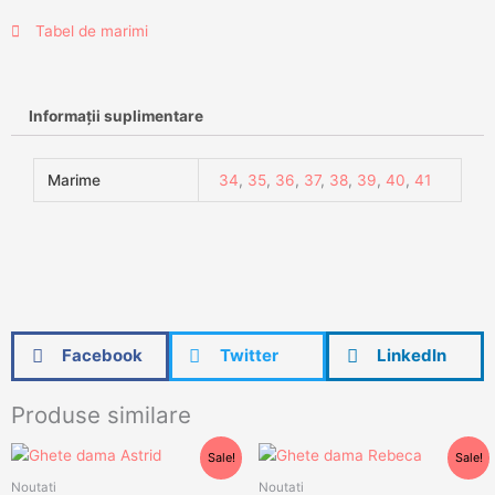
Tabel de marimi
Informații suplimentare
Marime
34
,
35
,
36
,
37
,
38
,
39
,
40
,
41
Facebook
Twitter
LinkedIn
Produse similare
Prețul
Prețul
Prețul
Prețul
Sale!
Sale!
inițial
curent
inițial
curent
a
este:
a
este:
Noutati
Noutati