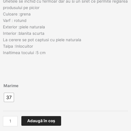
Ghetele se inchid cu fermoar dar au si un siret ce permite reglarea
produsului pe picior
Culoare :grena
Varf : rotund
Exterior :piele naturala
Interior :blanita scurta
La cerere se pot captusi cu piele naturala
Talpa :Inlocuitor
Inaltimea tocului :5 cm
Cantitate
Marime
Ghete
37
dama
Billie
Adaugă în coș