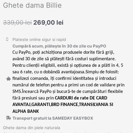
Ghete dama Billie
Prețul
Prețul
339,00
lei
269,00
lei
inițial
curent
a
este:
Plateste online sigur si rapid
fost:
269,00 lei.
Cumpără acum, plătește în 30 de zile cu PayPO
339,00 lei.
Cu PayPo, poți achiziționa produsele dorite fără griji,
având 30 de zile să plătești fără costuri suplimentare.
Pentru clienții eligibili, există și opțiunea de a plăti în 4, 5
sau 6 rate, cu o dobândă avantajoasa.Simplu de folosit:
finalizezi comanda, îți confirmi identitatea și introduci
numărul de telefon pentru a primi un cod de validare prin
SMS.Încearcă PayPo și bucură-te de cumpărături flexibile
fără presiuni sau prin
CARDURI de rate DE CARD
AVANTAJ,GARANTI,BRD FINANCE,TRANSILVANIA SI
ALPHA BANK
Transport gratuit la SAMEDAY EASYBOX
Ghete dama din piele naturala