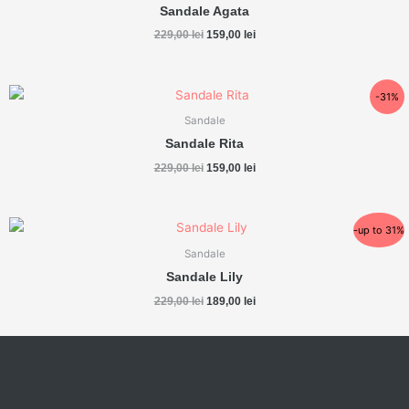
fost:
159,00 lei.
Sandale Agata
229,00 lei.
229,00
lei
159,00
lei
Prețul
Prețul
-31%
inițial
curent
a
este:
Sandale
fost:
159,00 lei.
Sandale Rita
229,00 lei.
229,00
lei
159,00
lei
Prețul
Prețul
-up to 31%
inițial
curent
a
este:
Sandale
fost:
189,00 lei.
Sandale Lily
229,00 lei.
229,00
lei
189,00
lei