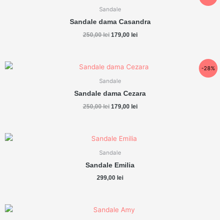
inițial
curent
a
este:
Sandale
fost:
179,00 lei.
Sandale dama Casandra
250,00 lei.
250,00
lei
179,00
lei
Prețul
Prețul
-28%
inițial
curent
a
este:
Sandale
fost:
179,00 lei.
Sandale dama Cezara
250,00 lei.
250,00
lei
179,00
lei
Sandale
Sandale Emilia
299,00
lei