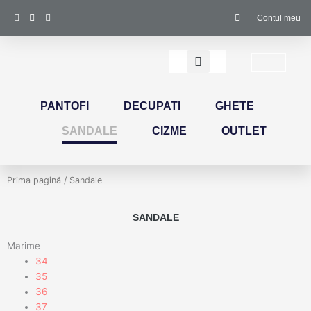
Skip
Contul meu
to
content
Cart
PANTOFI
DECUPATI
GHETE
SANDALE
CIZME
OUTLET
Prima pagină
/ Sandale
SANDALE
Marime
34
35
36
37