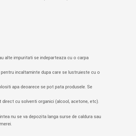
au alte impuritati se indeparteaza cu o carpa
ma pentru incaltaminte dupa care se lustruieste cu o
folositi apa deoarece se pot pata produsele. Se
direct cu solventi organici (alcool, acetone, etc).
mintea nu se va depozita langa surse de caldura sau
amerei.