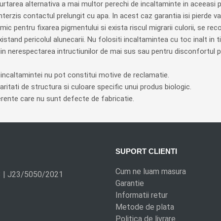
rtarea alternativa a mai multor perechi de incaltaminte in aceeasi 
nterzis contactul prelungit cu apa. In acest caz garantia isi pierde val
mic pentru fixarea pigmentului si exista riscul migrarii culorii, se rec
existand pericolul alunecarii. Nu folositi incaltamintea cu toc inalt i
din nerespectarea intructiunilor de mai sus sau pentru disconfortul 
e a incaltamintei nu pot constitui motive de reclamatie.
ritati de structura si culoare specific unui produs biologic.
ente care nu sunt defecte de fabricatie.
SUPORT CLIENTI
Cum ne luam masura
3 | J23/5050/2021
Garantie
Informatii retur
Metode de plata
Politica de livrare