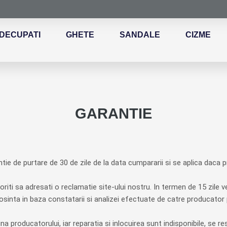
DECUPATI
GHETE
SANDALE
CIZME
GARANTIE
ie de purtare de 30 de zile de la data cumpararii si se aplica daca p
doriti sa adresati o reclamatie site-ului nostru. In termen de 15 zile ve
osinta in baza constatarii si analizei efectuate de catre producator p
a producatorului, iar reparatia si inlocuirea sunt indisponibile, se r