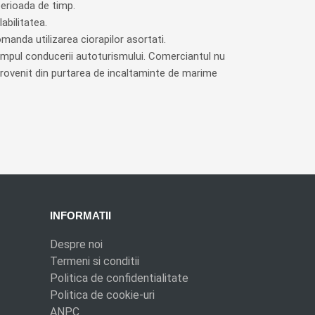
perioada de timp.
abilitatea.
omanda utilizarea ciorapilor asortati.
n timpul conducerii autoturismului. Comerciantul nu
provenit din purtarea de incaltaminte de marime
INFORMATII
Despre noi
Termeni si conditii
Politica de confidentialitate
Politica de cookie-uri
ANPC