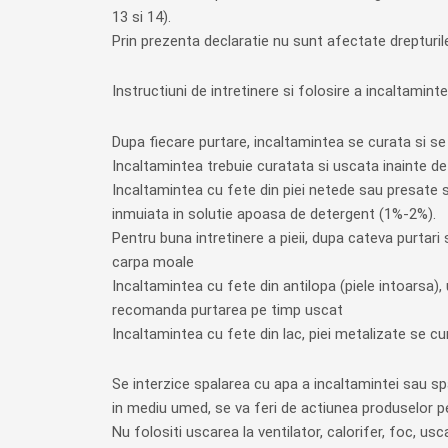
13 si 14).
Prin prezenta declaratie nu sunt afectate drepturil
Instructiuni de intretinere si folosire a incaltaminte
Dupa fiecare purtare, incaltamintea se curata si se
Incaltamintea trebuie curatata si uscata inainte de 
Incaltamintea cu fete din piei netede sau presate s
inmuiata in solutie apoasa de detergent (1%-2%).
Pentru buna intretinere a pieii, dupa cateva purtari
carpa moale
Incaltamintea cu fete din antilopa (piele intoarsa)
recomanda purtarea pe timp uscat
Incaltamintea cu fete din lac, piei metalizate se cu
Se interzice spalarea cu apa a incaltamintei sau sp
in mediu umed, se va feri de actiunea produselor pe
Nu folositi uscarea la ventilator, calorifer, foc, us