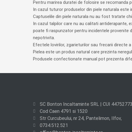
Pentru marirea duratei de folosire se recomanda pu
In cazul tuturor produselor din piele naturala este i
Captuselile din piele naturala nu au fost tratate chi
In cazul talpilor care nu au calitati antiderapante, 
poate fi raspunzator pentru incidentele provenite 
nepotrivita.
Efectele lovirilor, zgarieturilor sau frecarii direct
Pielea este un produs natural care prezinta neregula
Produsele confectionate manual pot prezenta difer
SC Bonton Incaltaminte SRL | CUI 4475277
Cod Caen 4791 si 1520
Str Curcubeului, nr 24, Pantelimon, Ilfov,
0734.512.521