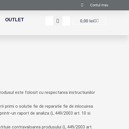
Contul meu
OUTLET
Cart
0,00
lei
0
rodusul este folosit cu respectarea instructiunilor
ti primi o solutie fie de reparatie fie de inlocuirea
rintr-un raport de analiza (L.449/2003 art. 10 si
estituie contravaloarea produsului (L.449/2003 art.