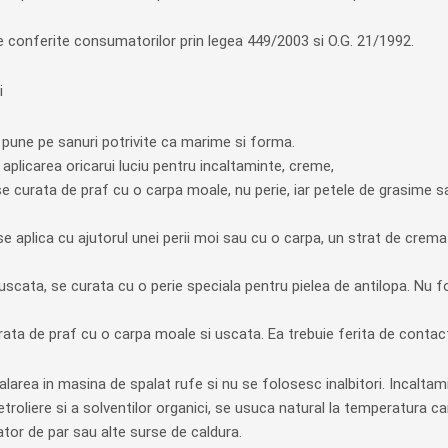
e conferite consumatorilor prin legea 449/2003 si O.G. 21/1992.
i
 pune pe sanuri potrivite ca marime si forma.
aplicarea oricarui luciu pentru incaltaminte, creme,
e curata de praf cu o carpa moale, nu perie, iar petele de grasime s
 se aplica cu ajutorul unei perii moi sau cu o carpa, un strat de cre
, uscata, se curata cu o perie speciala pentru pielea de antilopa. Nu 
rata de praf cu o carpa moale si uscata. Ea trebuie ferita de contact 
alarea in masina de spalat rufe si nu se folosesc inalbitori. Incalta
troliere si a solventilor organici, se usuca natural la temperatura c
cator de par sau alte surse de caldura.