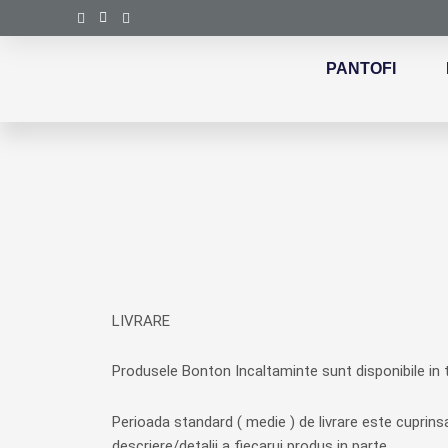
Skip
to
content
PANTOFI
LIVRARE
Produsele Bonton Incaltaminte sunt disponibile in tar
Perioada standard ( medie ) de livrare este cuprinsa
descriere/detalii a fiecarui produs in parte.