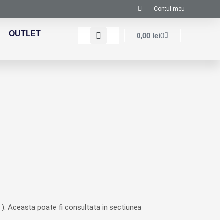
Contul meu
OUTLET
Cart
0,00
lei
0
e ). Aceasta poate fi consultata in sectiunea