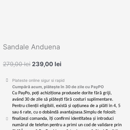
Sandale Anduena
Prețul
Prețul
279,00
lei
239,00
lei
inițial
curent
a
este:
Plateste online sigur si rapid
fost:
239,00 lei.
Cumpără acum, plătește în 30 de zile cu PayPO
279,00 lei.
Cu PayPo, poți achiziționa produsele dorite fără griji,
având 30 de zile să plătești fără costuri suplimentare.
Pentru clienții eligibili, există și opțiunea de a plăti în 4, 5
sau 6 rate, cu o dobândă avantajoasa.Simplu de folosit:
finalizezi comanda, îți confirmi identitatea și introduci
numărul de telefon pentru a primi un cod de validare prin