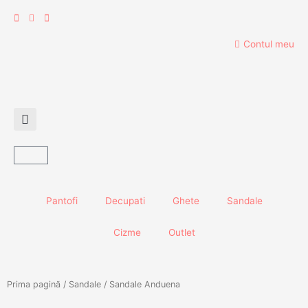
Skip
to
content
Contul meu
Cart
Pantofi
Decupati
Ghete
Sandale
Cizme
Outlet
Prima pagină
/
Sandale
/ Sandale Anduena