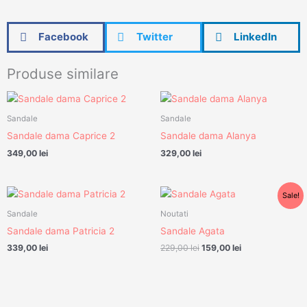
Facebook
Twitter
LinkedIn
Produse similare
Sandale
Sandale
Sandale dama Caprice 2
Sandale dama Alanya
349,00
lei
329,00
lei
Prețul
Prețul
Sale!
inițial
curent
a
este:
Sandale
Noutati
fost:
159,00 lei.
Sandale dama Patricia 2
Sandale Agata
229,00 lei.
339,00
lei
229,00
lei
159,00
lei