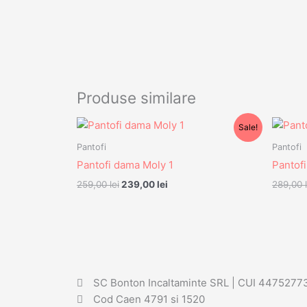
Produse similare
Prețul
Prețul
Sale!
inițial
curent
a
este:
Pantofi
Pantofi
fost:
239,00 lei.
Pantofi dama Moly 1
Pantof
259,00 lei.
259,00
lei
239,00
lei
289,00
SC Bonton Incaltaminte SRL | CUI 4475277
Cod Caen 4791 si 1520