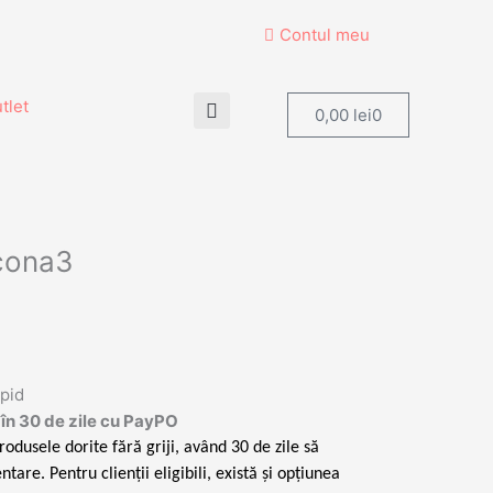
Contul meu
tlet
Cart
0,00
lei
0
cona3
apid
în 30 de zile cu PayPO
rodusele dorite fără griji, având 30 de zile să
ntare. Pentru clienții eligibili, există și opțiunea