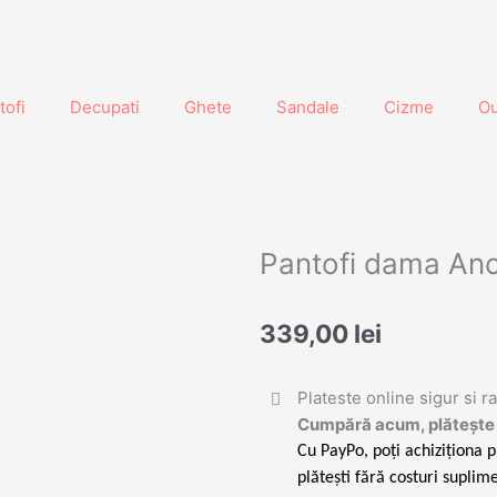
tofi
Decupati
Ghete
Sandale
Cizme
Ou
Pantofi dama An
339,00
lei
Plateste online sigur si r
Cumpără acum, plătește 
Cu PayPo, poți achiziționa p
plătești fără costuri suplime