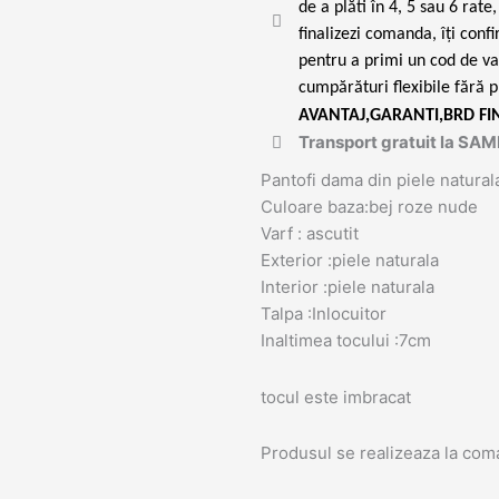
de a plăti în 4, 5 sau 6 rat
finalizezi comanda, îți conf
pentru a primi un cod de va
cumpărături flexibile fără p
AVANTAJ,GARANTI,BRD FI
Transport gratuit la S
Pantofi dama din piele natural
Culoare baza:bej roze nude
Varf : ascutit
Exterior :piele naturala
Interior :piele naturala
Talpa :Inlocuitor
Inaltimea tocului :7cm
tocul este imbracat
Produsul se realizeaza la com