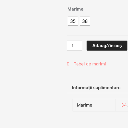
Cantitate
Marime
Pantofi
35
38
dama
Ancona3
Adaugă în coș
Tabel de marimi
Informații suplimentare
Marime
34