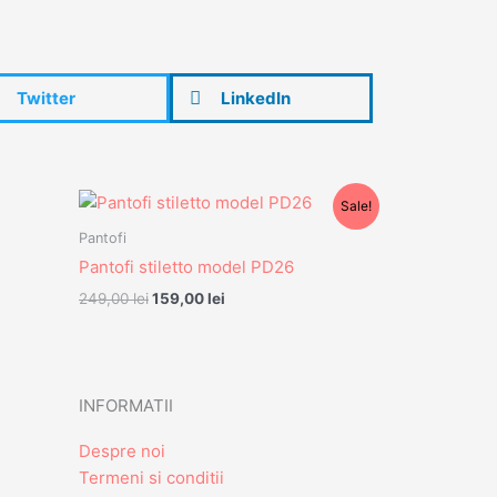
Twitter
LinkedIn
Prețul
Prețul
Sale!
inițial
curent
a
este:
Pantofi
fost:
159,00 lei.
Pantofi stiletto model PD26
249,00 lei.
249,00
lei
159,00
lei
INFORMATII
Despre noi
Termeni si conditii