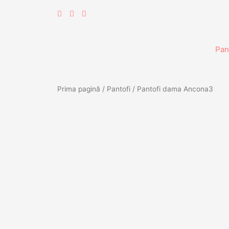
Skip
to
content
Pan
Prima pagină
/
Pantofi
/ Pantofi dama Ancona3