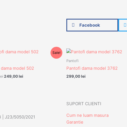
Facebook
Prețul
Prețul
Sale!
inițial
curent
a
este:
Pantofi
fost:
249,00 lei.
i dama model 502
Pantofi dama model 3762
289,00 lei.
lei
249,00
lei
299,00
lei
SUPORT CLIENTI
Cum ne luam masura
3 | J23/5050/2021
Garantie