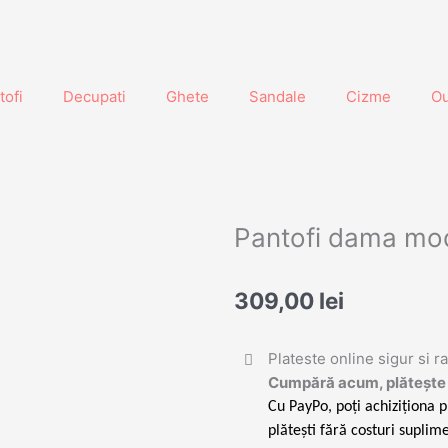
tofi
Decupati
Ghete
Sandale
Cizme
Ou
Pantofi dama mo
309,00
lei
Plateste online sigur si r
Cumpără acum, plătește 
Cu PayPo, poți achiziționa p
plătești fără costuri suplime