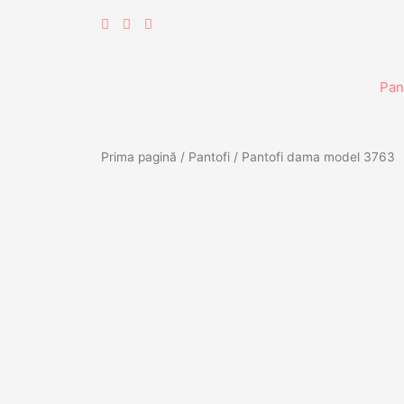
Skip
to
content
Pan
Prima pagină
/
Pantofi
/ Pantofi dama model 3763