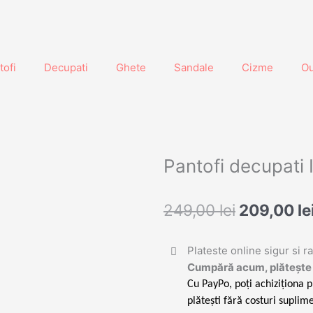
tofi
Decupati
Ghete
Sandale
Cizme
Ou
Pantofi decupati I
Prețul
249,00
lei
209,00
le
inițial
a
Plateste online sigur si r
fost:
Cumpără acum, plătește 
249,00 lei
Cu PayPo, poți achiziționa p
plătești fără costuri suplime