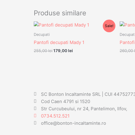
Produse similare
Prețul
Prețul
Sale!
inițial
curent
a
este:
Decupati
Decupat
fost:
179,00 lei.
Pantofi decupati Mady 1
Pantofi
255,00 lei.
255,00
lei
179,00
lei
260,00
SC Bonton Incaltaminte SRL | CUI 4475277
Cod Caen 4791 si 1520
Str Curcubeului, nr 24, Pantelimon, Ilfov,
0734.512.521
office@bonton-incaltaminte.ro