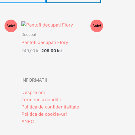
Prețul
Prețul
Sale!
Sale!
inițial
curent
a
este:
Decupati
fost:
209,00 lei.
Pantofi decupati Flory
249,00 lei.
249,00
lei
209,00
lei
INFORMATII
Despre noi
Termeni si conditii
Politica de confidentialitate
Politica de cookie-uri
ANPC