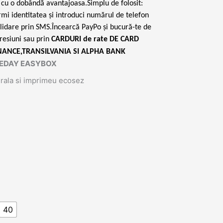
e, cu o dobândă avantajoasa.Simplu de folosit:
irmi identitatea și introduci numărul de telefon
lidare prin SMS.Încearcă PayPo și bucură-te de
resiuni sau prin
CARDURI de rate DE CARD
NANCE,TRANSILVANIA SI ALPHA BANK
AMEDAY EASYBOX
urala si imprimeu ecosez
40