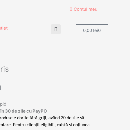
Contul meu
tlet
Cart
0,00
lei
0
ris
Prețul
i
curent
este:
apid
209,00 lei.
în 30 de zile cu PayPO
.
rodusele dorite fără griji, având 30 de zile să
ntare. Pentru clienții eligibili, există și opțiunea