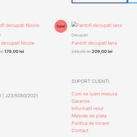
Prețul
Prețul
Prețul
Prețul
Sale!
inițial
curent
inițial
curent
a
este:
a
este:
i
Decupati
fost:
179,00 lei.
fost:
209,00 lei.
 decupati Nicole
Pantofi decupati Iana
260,00 lei.
249,00 lei.
lei
179,00
lei
249,00
lei
209,00
lei
SUPORT CLIENTI
Cum ne luam masura
3 | J23/5050/2021
Garantie
Informatii retur
Metode de plata
Politica de livrare
Contact