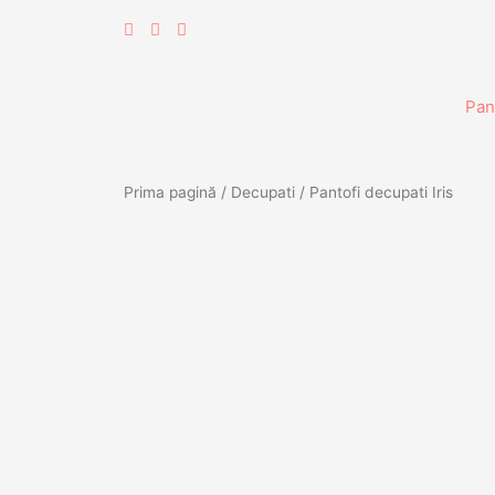
Skip
to
content
Pan
Prima pagină
/
Decupati
/ Pantofi decupati Iris
NOU