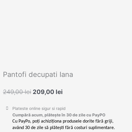
Pantofi decupati Iana
Prețul
Prețul
249,00
lei
209,00
lei
inițial
curent
a
este:
Plateste online sigur si rapid
fost:
209,00 lei.
Cumpără acum, plătește în 30 de zile cu PayPO
249,00 lei.
Cu PayPo, poți achiziționa produsele dorite fără griji,
având 30 de zile să plătești fără costuri suplimentare.