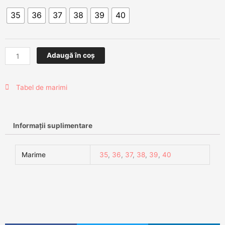
Pantofi
35
36
37
38
39
40
decupati
Iana
Adaugă în coș
Tabel de marimi
Informații suplimentare
Marime
35
,
36
,
37
,
38
,
39
,
40