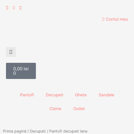
Skip
to
content
Contul meu
Cart
0,00
lei
0
Pantofi
Decupati
Ghete
Sandale
Cizme
Outlet
Prima pagină
/
Decupati
/ Pantofi decupati Iana