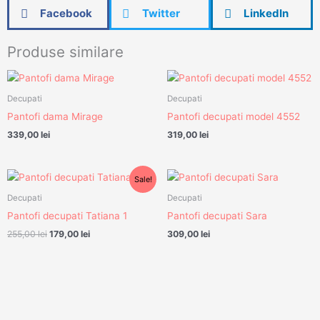
Facebook
Twitter
LinkedIn
Produse similare
Decupati
Decupati
Pantofi dama Mirage
Pantofi decupati model 4552
339,00
lei
319,00
lei
Prețul
Prețul
Sale!
inițial
curent
a
este:
Decupati
Decupati
fost:
179,00 lei.
Pantofi decupati Tatiana 1
Pantofi decupati Sara
255,00 lei.
255,00
lei
179,00
lei
309,00
lei