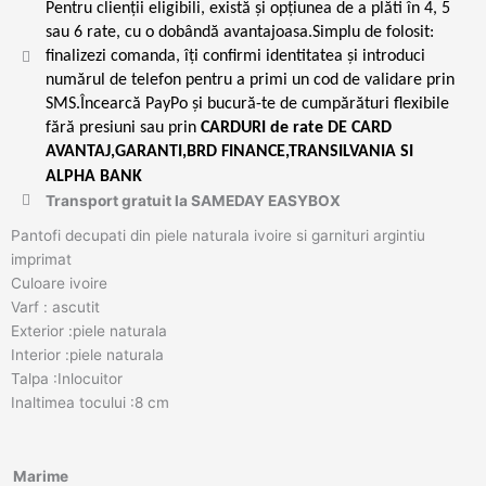
Pentru clienții eligibili, există și opțiunea de a plăti în 4, 5
sau 6 rate, cu o dobândă avantajoasa.Simplu de folosit:
finalizezi comanda, îți confirmi identitatea și introduci
numărul de telefon pentru a primi un cod de validare prin
SMS.Încearcă PayPo și bucură-te de cumpărături flexibile
fără presiuni sau prin
CARDURI de rate DE CARD
AVANTAJ,GARANTI,BRD FINANCE,TRANSILVANIA SI
ALPHA BANK
Transport gratuit la SAMEDAY EASYBOX
Pantofi decupati din piele naturala ivoire si garnituri argintiu
imprimat
Culoare ivoire
Varf : ascutit
Exterior :piele naturala
Interior :piele naturala
Talpa :Inlocuitor
Inaltimea tocului :8 cm
Cantitate
Marime