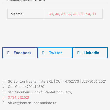
Marime
34
,
35
,
36
,
37
,
38
,
39
,
40
,
41
Facebook
Twitter
LinkedIn
SC Bonton Incaltaminte SRL | CUI 44752773 | J23/5050/2021
Cod Caen 4791 si 1520
Str Curcubeului, nr 24, Pantelimon, Ilfov,
0734.512.521
office@bonton-incaltaminte.ro