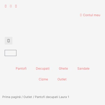
Skip
to
content
Contul meu
Cart
Pantofi
Decupati
Ghete
Sandale
Cizme
Outlet
Prima pagină
/
Outlet
/ Pantofi decupati Laura 1