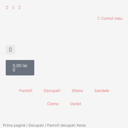
Skip
to
content
Contul meu
Cart
0,00
lei
0
Pantofi
Decupati
Ghete
Sandale
Cizme
Outlet
Prima pagină
/
Decupati
/ Pantofi decupati Xenia