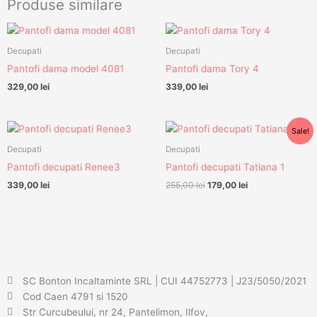
Produse similare
Decupati
Decupati
Pantofi dama model 4081
Pantofi dama Tory 4
329,00
lei
339,00
lei
Prețul
Prețul
Sale!
inițial
curent
a
este:
Decupati
Decupati
fost:
179,00 lei.
Pantofi decupati Renee3
Pantofi decupati Tatiana 1
255,00 lei.
339,00
lei
255,00
lei
179,00
lei
SC Bonton Incaltaminte SRL | CUI 44752773 | J23/5050/2021
Cod Caen 4791 si 1520
Str Curcubeului, nr 24, Pantelimon, Ilfov,