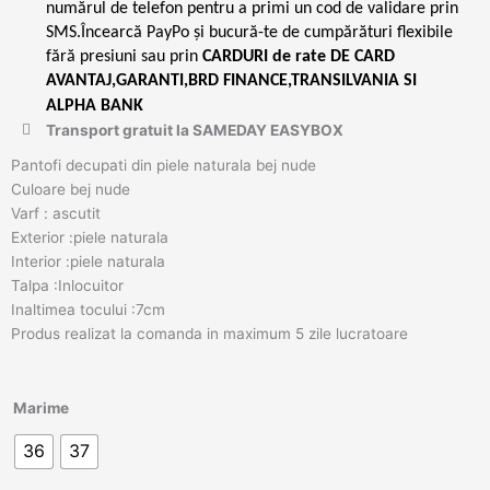
numărul de telefon pentru a primi un cod de validare prin
SMS.Încearcă PayPo și bucură-te de cumpărături flexibile
fără presiuni sau prin
CARDURI de rate DE CARD
AVANTAJ,GARANTI,BRD FINANCE,TRANSILVANIA SI
ALPHA BANK
Transport gratuit la SAMEDAY EASYBOX
Pantofi decupati din piele naturala bej nude
Culoare bej nude
Varf : ascutit
Exterior :piele naturala
Interior :piele naturala
Talpa :Inlocuitor
Inaltimea tocului :7cm
Produs realizat la comanda in maximum 5 zile lucratoare
Cantitate
Marime
Pantofi
36
37
decupati
Xenia