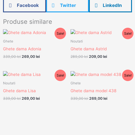
Facebook
Twitter
LinkedIn
Produse similare
Prețul
Prețul
Prețul
Prețul
Sale!
Sale!
inițial
curent
inițial
curent
a
este:
a
este:
Ghete
Noutati
fost:
269,00 lei.
fost:
209,00 lei.
Ghete dama Adonia
Ghete dama Astrid
339,00 lei.
289,00 lei.
339,00
lei
269,00
lei
289,00
lei
209,00
lei
Prețul
Prețul
Prețul
Prețul
Sale!
Sale!
inițial
curent
inițial
curent
a
este:
a
este:
Noutati
Ghete
fost:
269,00 lei.
fost:
269,00 lei.
Ghete dama Lisa
Ghete dama model 438
339,00 lei.
339,00 lei.
339,00
lei
269,00
lei
339,00
lei
269,00
lei