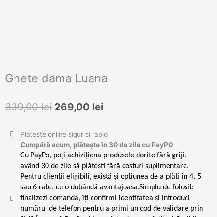
Ghete dama Luana
Prețul
Prețul
339,00
lei
269,00
lei
inițial
curent
a
este:
Plateste online sigur si rapid
fost:
269,00 lei.
Cumpără acum, plătește în 30 de zile cu PayPO
339,00 lei.
Cu PayPo, poți achiziționa produsele dorite fără griji,
având 30 de zile să plătești fără costuri suplimentare.
Pentru clienții eligibili, există și opțiunea de a plăti în 4, 5
sau 6 rate, cu o dobândă avantajoasa.Simplu de folosit:
finalizezi comanda, îți confirmi identitatea și introduci
numărul de telefon pentru a primi un cod de validare prin