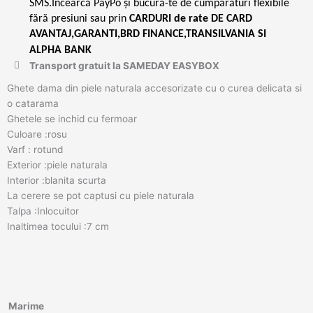
SMS.Încearcă PayPo și bucură-te de cumpărături flexibile
fără presiuni sau prin
CARDURI de rate DE CARD
AVANTAJ,GARANTI,BRD FINANCE,TRANSILVANIA SI
ALPHA BANK
Transport gratuit la SAMEDAY EASYBOX
Ghete dama din piele naturala accesorizate cu o curea delicata si
o catarama
Ghetele se inchid cu fermoar
Culoare :rosu
Varf : rotund
Exterior :piele naturala
Interior :blanita scurta
La cerere se pot captusi cu piele naturala
Talpa :Inlocuitor
Inaltimea tocului :7 cm
Cantitate
Marime