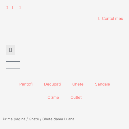
Skip
to
content
Contul meu
Cart
Pantofi
Decupati
Ghete
Sandale
Cizme
Outlet
Prima pagină
/
Ghete
/ Ghete dama Luana