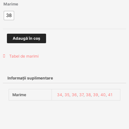
Cantitate
Marime
Pantofi
38
decupati
Toscana
Adaugă în coș
Tabel de marimi
Informații suplimentare
Marime
34
,
35
,
36
,
37
,
38
,
39
,
40
,
41