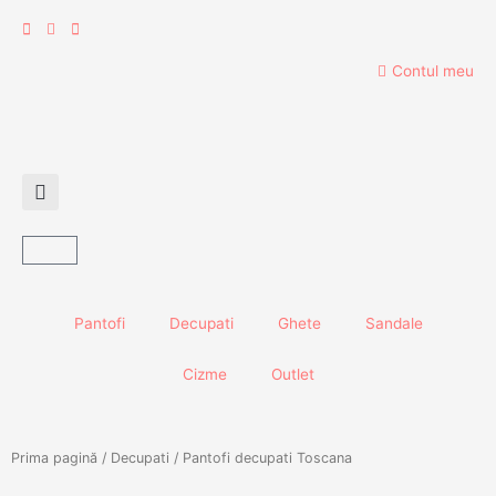
Skip
to
content
Contul meu
Cart
Pantofi
Decupati
Ghete
Sandale
Cizme
Outlet
Prima pagină
/
Decupati
/ Pantofi decupati Toscana