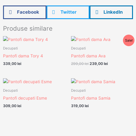
Facebook
Twitter
LinkedIn
Produse similare
Prețul
Prețul
Sale!
inițial
curent
a
este:
Decupati
Decupati
fost:
239,00 lei.
Pantofi dama Tory 4
Pantofi dama Ava
299,00 lei.
339,00
lei
299,00
lei
239,00
lei
Decupati
Decupati
Pantofi decupati Esme
Pantofi dama Samia
309,00
lei
319,00
lei